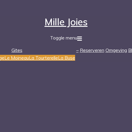
Mille Joies
Toggle menu
Gites
–
Reserveren
Omgeving
B
ge
Le Moineau
La Tourterelle
La Buse