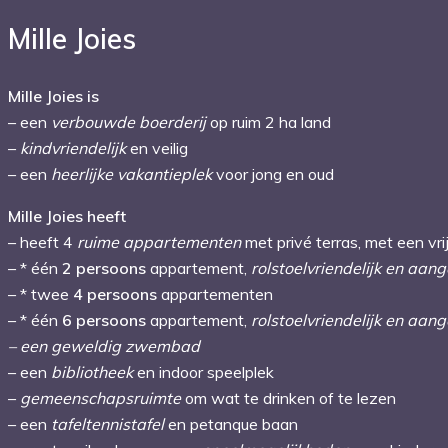
Mille Joies
Mille Joies is
– een
verbouwde boerderij
op ruim 2 ha land
–
kindvriendelijk
en veilig
– een
heerlijke vakantieplek
voor jong en oud
Mille Joies heeft
– heeft 4
ruime appartementen
met privé terras, met een vrij
– * één
2
persoons
appartement,
rolstoelvriendelijk en aan
– * twee
4
persoons
appartementen
– * één
6
persoons
appartement,
rolstoelvriendelijk en aan
– een geweldig zwembad
– een
bibliotheek
en indoor speelplek
–
gemeenschapsruimte
om wat te drinken of te lezen
– een
tafeltennistafel
en petanque baan